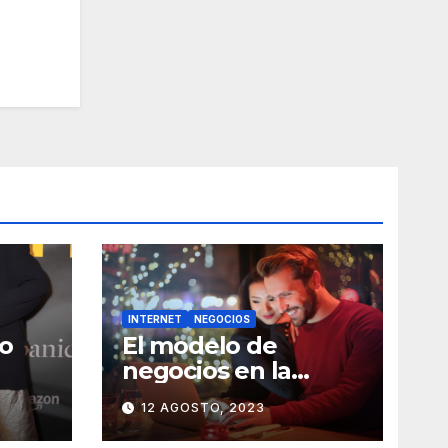
INTERNET
NEGOCIOS
o
El modelo de
negocios en la
reventa de entradas
12 AGOSTO, 2023
por internet