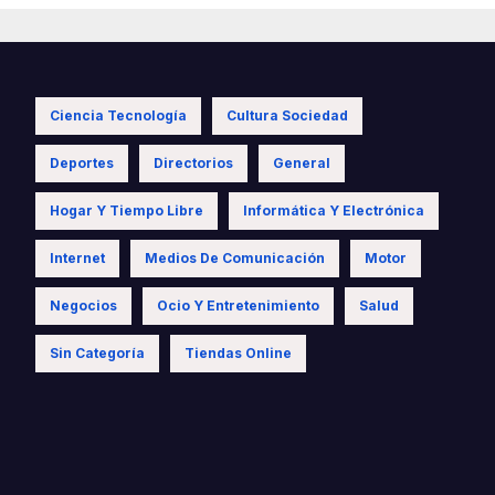
s
Ciencia Tecnología
Cultura Sociedad
Deportes
Directorios
General
Hogar Y Tiempo Libre
Informática Y Electrónica
Internet
Medios De Comunicación
Motor
Negocios
Ocio Y Entretenimiento
Salud
Sin Categoría
Tiendas Online