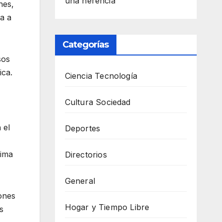
una herencia
hes,
a a
Categorías
sos
ica.
Ciencia Tecnología
Cultura Sociedad
 el
Deportes
tima
Directorios
General
ones
Hogar y Tiempo Libre
s