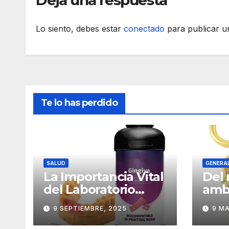
Deja una respuesta
Lo siento, debes estar
conectado
para publicar u
Te lo has perdido
SALUD
GENERA
La Importancia Vital
Del
del Laboratorio
amb
Dental en la
eco
9 SEPTIEMBRE, 2025
9 MA
Fabricación de
asce
Prótesis
com