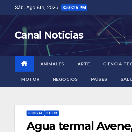
Saltar
Sáb. Ago 8th, 2026
3:50:26 PM
al
contenido
Canal Noticias
ANIMALES
ARTE
CIENCIA TE
MOTOR
NEGOCIOS
PAÍSES
SAL
GENERAL
SALUD
Agua termal Avene, 