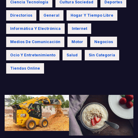
Ciencia Tecnología
Cultura Sociedad
Deportes
Directorios
General
Hogar Y Tiempo Libre
Informática Y Electrónica
Internet
Medios De Comunicación
Motor
Negocios
Ocio Y Entretenimiento
Salud
Sin Categoría
Tiendas Online